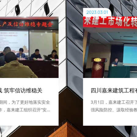
2023.03.01
线 筑牢信访维稳关
会期间，为了更好地落实安全
3月1日，嘉来建工召开
作，嘉来建工组织召开“安
强风险防控、汲取经验
专题会”，会前组织学习安
型暨风险防控专题培训
规，随后公司相关部门就项
子、各部门负责人、全
行了分析，并对下一步工作
人员共计60余人参会。