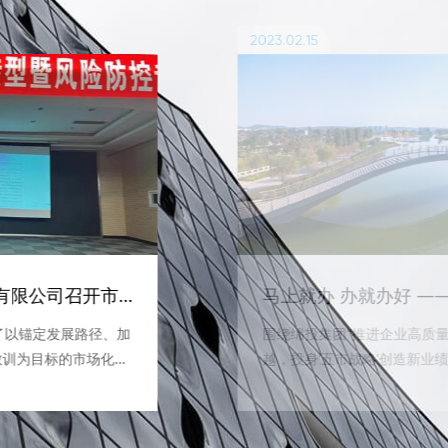
2023.02.15
四川嘉来建筑工程有限公司召开市场化转型暨风险防控专题培训会
了以锚定发展路径、加
围绕绵投集团“推进企业高质
教训为目标的市场化转
越，投身‘五市战略’创造新业
会。嘉来建工领导班
调，嘉来建工以全力以赴拼经
体党员及重要敏感岗位
手，齐心协力打好一季度开门
怎么拼得出成绩？