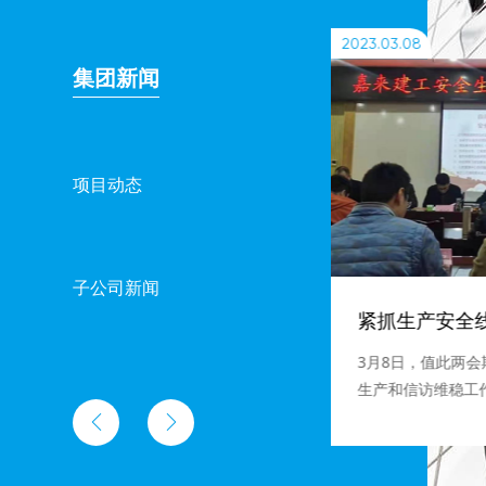
2023.03.08
集团新闻
项目动态
子公司新闻
四川嘉来建筑工程有限公司召开新闻写作、新媒体运营培训会
紧抓生产安全
嘉来建工组织召开新闻写作、新媒
3月8日，值此两
。公司领导班子成员、各部门和
生产和信访维稳工
人、信息宣传员共计20余人参
全生产及信访维稳


全生产相关法律法
目安全生产形势进