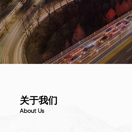
关
于
我
们
A
b
o
u
t
U
s