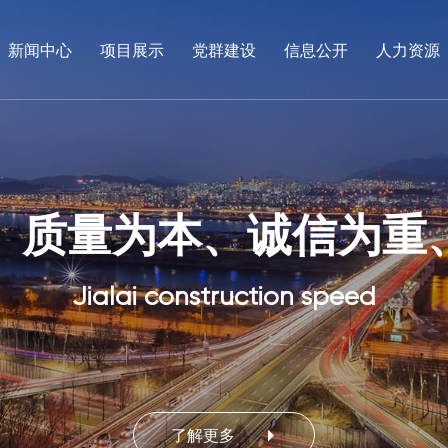
新闻中心
项目展示
党群建设
信息公开
人力资源
、
质
本
信
为
J
i
a
a
i
o
n
s
t
r
o
p
e
了解更多
