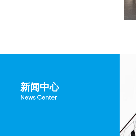
新
闻
中
心
N
e
w
s
C
e
n
t
e
r