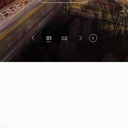
01
02


