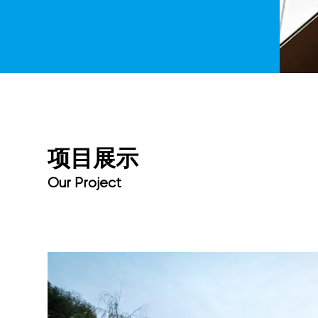
开展情况进行了汇
项
目
展
示
O
u
r
P
r
o
j
e
c
t