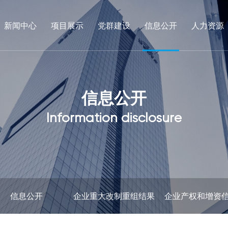
新闻中心
项目展示
党群建设
信息公开
人力资源
信
息
公
开
I
n
f
o
r
m
a
t
i
o
n
d
i
s
c
l
o
s
u
r
e
信息公开
企业重大改制重组结果
企业产权和增资