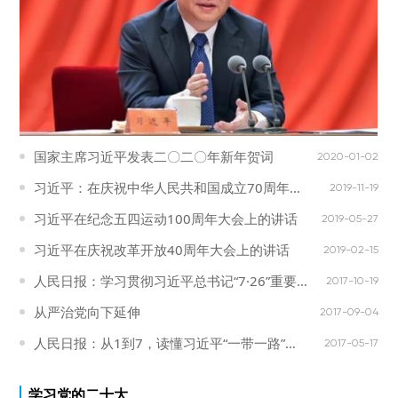
国家主席习近平发表二〇二〇年新年贺词
2020-01-02
习近平：在庆祝中华人民共和国成立70周年大
2019-11-19
会上的讲话
习近平在纪念五四运动100周年大会上的讲话
2019-05-27
习近平在庆祝改革开放40周年大会上的讲话
2019-02-15
人民日报：学习贯彻习近平总书记“7·26”重要
2017-10-19
讲话精神系列评论
从严治党向下延伸
2017-09-04
人民日报：从1到7，读懂习近平“一带一路”演
2017-05-17
讲为何收获27次掌声
学习党的二十大