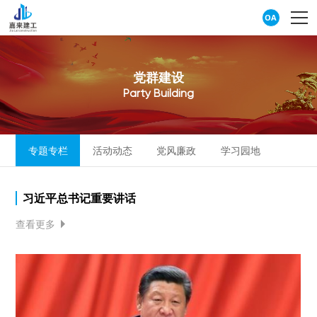
OA
党
群
建
设
P
a
r
t
y
B
u
i
l
d
i
n
g
专题专栏
活动动态
党风廉政
学习园地
习近平总书记重要讲话
查看更多
