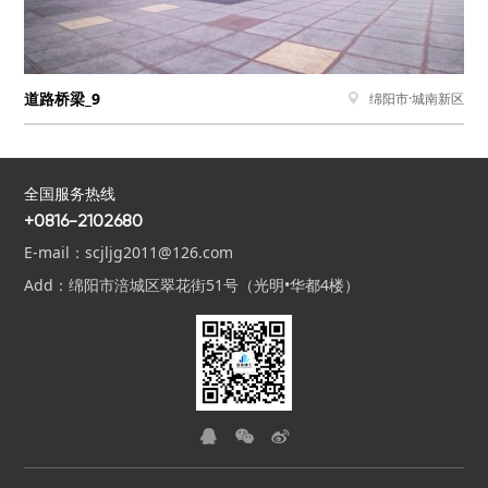
道路桥梁_9
绵阳市·城南新区

全国服务热线
+0816-2102680
E-mail：scjljg2011@126.com
Add：绵阳市涪城区翠花街51号（光明•华都4楼）


