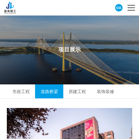
OA
项
目
展
示
市政工程
道路桥梁
房建工程
装饰装修