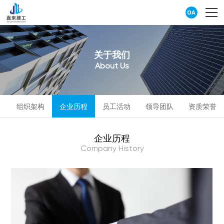
OA
关
于
我
们
A
b
o
u
t
U
s
辞
组织架构
企业历程
员工活动
领导团队
资质荣誉
企
业
历
程
C
o
m
p
a
n
y
H
i
s
t
o
r
y