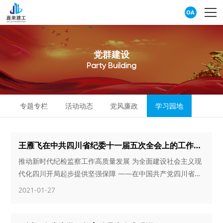
OA
党
群
建
设
P
a
r
t
y
B
u
i
l
d
i
n
g
专题专栏
活动动态
党风廉政
学习园地
王雁飞在中共四川省纪委十一届五次全会上的工作报告
推动新时代纪检监察工作高质量发展 为全面建设社会主义现
代化四川开局起步提供坚强保障 ——在中国共产党四川省第
十一届纪律检查委员会第五次全体会议上的工作报告
2021-01-27