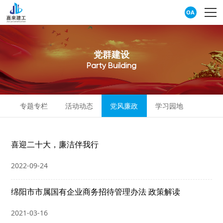
OA
党
群
建
设
P
a
r
t
y
B
u
i
l
d
i
n
g
专题专栏
活动动态
党风廉政
学习园地
喜迎二十大，廉洁伴我行
2022-09-24
绵阳市市属国有企业商务招待管理办法 政策解读
2021-03-16